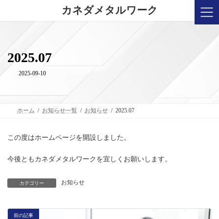
コ
ナ
カネダメタルワーク
ン
ビ
テ
ゲ
ン
ー
ツ
シ
へ
ョ
2025.07
ス
ン
キ
に
2025-09-10
ッ
移
プ
動
ホーム
お知らせ一覧
お知らせ
2025.07
この度はホームページを開設しました。
今後ともカネダメタルワークを宜しくお願いします。
お知らせ
カテゴリー
前の記事